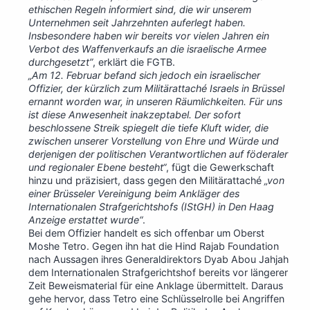
ethischen Regeln informiert sind, die wir unserem
Unternehmen seit Jahrzehnten auferlegt haben.
Insbesondere haben wir bereits vor vielen Jahren ein
Verbot des Waffenverkaufs an die israelische Armee
durchgesetzt”
, erklärt die FGTB.
„Am 12. Februar befand sich jedoch ein israelischer
Offizier, der kürzlich zum Militärattaché Israels in Brüssel
ernannt worden war, in unseren Räumlichkeiten. Für uns
ist diese Anwesenheit inakzeptabel. Der sofort
beschlossene Streik spiegelt die tiefe Kluft wider, die
zwischen unserer Vorstellung von Ehre und Würde und
derjenigen der politischen Verantwortlichen auf föderaler
und regionaler Ebene besteht“
, fügt die Gewerkschaft
hinzu und präzisiert, dass gegen den Militärattaché
„von
einer Brüsseler Vereinigung beim Ankläger des
Internationalen Strafgerichtshofs (IStGH) in Den Haag
Anzeige erstattet wurde“
.
Bei dem Offizier handelt es sich offenbar um Oberst
Moshe Tetro. Gegen ihn hat die Hind Rajab Foundation
nach Aussagen ihres Generaldirektors Dyab Abou Jahjah
dem Internationalen Strafgerichtshof bereits vor längerer
Zeit Beweismaterial für eine Anklage übermittelt. Daraus
gehe hervor, dass Tetro eine Schlüsselrolle bei Angriffen