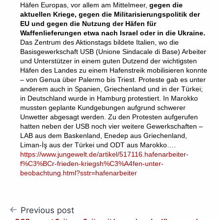
Häfen Europas, vor allem am Mittelmeer,
gegen die
aktuellen Kriege, gegen die Militarisierungspolitik der
EU und gegen die Nutzung der Häfen für
Waffenlieferungen etwa nach ­Israel oder in die Ukraine.
Das Zentrum des Aktionstags bildete Italien, wo die
Basisgewerkschaft USB (­Unione Sindacale di Base) Arbeiter
und Unterstützer in einem guten Dutzend der wichtigsten
Häfen des Landes zu einem Hafenstreik mobilisieren konnte
– von Genua über Palermo bis Triest. Proteste gab es unter
anderem auch in Spanien, Griechenland und in der Türkei;
in Deutschland wurde in Hamburg protestiert. In Marokko
mussten geplante Kundgebungen aufgrund schwerer
Unwetter abgesagt werden. Zu den Protesten aufgerufen
hatten neben der USB noch vier weitere Gewerkschaften –
LAB aus dem Baskenland, Enedep aus Griechenland,
Liman-İş aus der Türkei und ODT aus Marokko….
https://www.jungewelt.de/artikel/517116.hafenarbeiter-
f%C3%BCr-frieden-kriegsh%C3%A4fen-unter-
beobachtung.html?sstr=hafenarbeiter
Post
Previous post