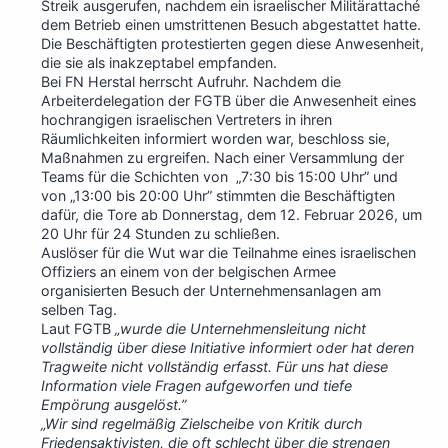
Streik ausgerufen, nachdem ein israelischer Militärattaché
dem Betrieb einen umstrittenen Besuch abgestattet hatte.
Die Beschäftigten protestierten gegen diese Anwesenheit,
die sie als inakzeptabel empfanden.
Bei FN Herstal herrscht Aufruhr. Nachdem die
Arbeiterdelegation der FGTB über die Anwesenheit eines
hochrangigen israelischen Vertreters in ihren
Räumlichkeiten informiert worden war, beschloss sie,
Maßnahmen zu ergreifen. Nach einer Versammlung der
Teams für die Schichten von „7:30 bis 15:00 Uhr” und
von „13:00 bis 20:00 Uhr” stimmten die Beschäftigten
dafür, die Tore ab Donnerstag, dem 12. Februar 2026, um
20 Uhr für 24 Stunden zu schließen.
Auslöser für die Wut war die Teilnahme eines israelischen
Offiziers an einem von der belgischen Armee
organisierten Besuch der Unternehmensanlagen am
selben Tag.
Laut FGTB
„wurde die Unternehmensleitung nicht
vollständig über diese Initiative informiert oder hat deren
Tragweite nicht vollständig erfasst. Für uns hat diese
Information viele Fragen aufgeworfen und tiefe
Empörung ausgelöst.”
„Wir sind regelmäßig Zielscheibe von Kritik durch
Friedensaktivisten, die oft schlecht über die strengen