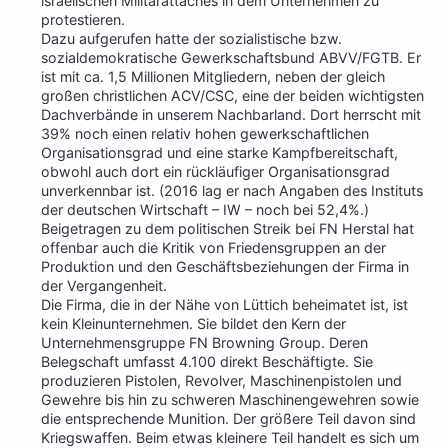
israelischen Militärattaches in dem Unternehmen zu
protestieren.
Dazu aufgerufen hatte der sozialistische bzw.
sozialdemokratische Gewerkschaftsbund ABVV/FGTB. Er
ist mit ca. 1,5 Millionen Mitgliedern, neben der gleich
großen christlichen ACV/CSC, eine der beiden wichtigsten
Dachverbände in unserem Nachbarland. Dort herrscht mit
39% noch einen relativ hohen gewerkschaftlichen
Organisationsgrad und eine starke Kampfbereitschaft,
obwohl auch dort ein rückläufiger Organisationsgrad
unverkennbar ist. (2016 lag er nach Angaben des Instituts
der deutschen Wirtschaft – IW – noch bei 52,4%.)
Beigetragen zu dem politischen Streik bei FN Herstal hat
offenbar auch die Kritik von Friedensgruppen an der
Produktion und den Geschäftsbeziehungen der Firma in
der Vergangenheit.
Die Firma, die in der Nähe von Lüttich beheimatet ist, ist
kein Kleinunternehmen. Sie bildet den Kern der
Unternehmensgruppe FN Browning Group. Deren
Belegschaft umfasst 4.100 direkt Beschäftigte. Sie
produzieren Pistolen, Revolver, Maschinenpistolen und
Gewehre bis hin zu schweren Maschinengewehren sowie
die entsprechende Munition. Der größere Teil davon sind
Kriegswaffen. Beim etwas kleinere Teil handelt es sich um