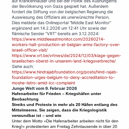
auf Krankenhäuser und bei der Politik des Aushungerns
der Bevölkerung von Gaza gespielt hat. Außerdem
fordert die Stiftung von der belgischen Regierung die
Auswiesung des Offiziers als unerwünschte Person.
Dies meldete das Onlineportal “Middle East Monitor”
ergänzend am 14.2.2026 um 12:41 Uhr sowie der
flämische Sender “VRT” bereits am 3.12.2024:
https://www.middleeastmonitor.com/20260214-
workers-halt-production-at-belgian-arms-factory-over-
israeli-officer-visit/
https://www.vrt.be/vrtnws/de/2024/12/03/klage-gegen-
israelischen-oberst-in-unserem-land-kriegsverbreche/
Siehe auch:
https://www.hindrajabfoundation.org/posts/hind-rajab-
foundation-urges-belgium-to-deny-accreditation-to-
moshe-tetro-amid-icc-complaint
Junge Welt vom 9. Februar 2026
Hafenarbeiter für Frieden –
Kriegshäfen unter
Beobachtung
Streiks und Proteste in mehr als 20 Häfen entlang des
Mittelmeeres. Sie zeigen, dass die Kriegslogistik
verwundbar ist – und wie
Unter dem Motto »Die Hafenarbeiter arbeiten nicht für den
Krieg!« protestierten am Freitag Zehntausende in über 20