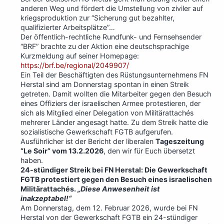
anderen Weg und fördert die Umstellung von ziviler auf
kriegsproduktion zur “Sicherung gut bezahlter,
qualifizierter Arbeitsplätze”…
Der öffentlich-rechtliche Rundfunk- und Fernsehsender
“BRF” brachte zu der Aktion eine deutschsprachige
Kurzmeldung auf seiner Homepage:
https://brf.be/regional/2049907/
Ein Teil der Beschäftigten des Rüstungsunternehmens FN
Herstal sind am Donnerstag spontan in einen Streik
getreten.
Damit wollten die Mitarbeiter gegen den Besuch
eines Offiziers der israelischen Armee protestieren, der
sich als Mitglied einer Delegation von Militärattachés
mehrerer Länder angesagt hatte. Zu dem Streik hatte die
sozialistische Gewerkschaft FGTB aufgerufen.
Ausführlicher ist der Bericht der liberalen
Tageszeitung
“Le Soir” vom 13.2.2026
, den wir für Euch übersetzt
haben.
24-stündiger Streik bei FN Herstal: Die Gewerkschaft
FGTB protestiert gegen den Besuch eines israelischen
Militärattachés.
„Diese Anwesenheit ist
inakzeptabel!“
Am Donnerstag, dem 12. Februar 2026, wurde bei FN
Herstal von der Gewerkschaft FGTB ein 24-stündiger