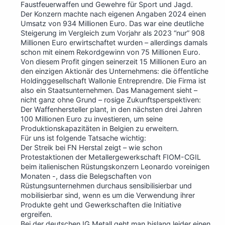
Faustfeuerwaffen und Gewehre für Sport und Jagd.
Der Konzern machte nach eigenen Angaben 2024 einen
Umsatz von 934 Millionen Euro. Das war eine deutliche
Steigerung im Vergleich zum Vorjahr als 2023 “nur” 908
Millionen Euro erwirtschaftet wurden – allerdings damals
schon mit einem Rekordgewinn von 75 Millionen Euro.
Von diesem Profit gingen seinerzeit 15 Millionen Euro an
den einzigen Aktionär des Unternehmens: die öffentliche
Holdinggesellschaft Wallonie Entreprendre. Die Firma ist
also ein Staatsunternehmen. Das Management sieht –
nicht ganz ohne Grund – rosige Zukunftsperspektiven:
Der Waffenhersteller plant, in den nächsten drei Jahren
100 Millionen Euro zu investieren, um seine
Produktionskapazitäten in Belgien zu erweitern.
Für uns ist folgende Tatsache wichtig:
Der Streik bei FN Herstal zeigt – wie schon
Protestaktionen der Metallergewerkschaft FIOM-CGIL
beim italienischen Rüstungskonzern Leonardo voreinigen
Monaten -, dass die Belegschaften von
Rüstungsunternehmen durchaus sensibilisierbar und
mobilisierbar sind, wenn es um die Verwendung ihrer
Produkte geht und Gewerkschaften die Initiative
ergreifen.
Bei der deutschen IG Metall geht man bislang leider einen