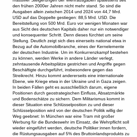
massiver Steigerungen der Wehrausgaben spätestens seit
den frühen 2000er Jahren nicht mehr stand. So sind die
Ausgaben allein zwischen 2014 und 2024 von 44,7 Mrd.
USD auf das Doppelte gestiegen: 88,5 Mrd. USD. Die
Bereitstellung von 500 Mrd. Euro vor wenigen Monaten war
aus Sicht des deutschen Kapitals daher nur ein notwendiger
und konsequenter Schritt. Denn dieses fürchtet um seine
Stellung. Deutlich zeigt sich dies einerseits national etwa in
Bezug auf die Automobilbranche, eines der Kernelemente
der deutschen Industrie. Um im Konkurrenzkampf bestehen
zu können, werden Werke in andere Länder verlegt,
zehntausende Arbeitsplätze gestrichen und Angriffe gegen
Beschäftigte durchgeführt, insbesondere gegen das
Streikrecht. Hinzu kommt andererseits eine internationale
Ebene, wie Kriege etwa in der Ukraine und in Gaza zeigen.
In beiden Fällen geht es ausschließlich darum, eigene
Positionen durch geostrategischen Einfluss, Absatzmärkte
und Bodenschätze zu sichern. Dem Militarismus kommt in
dieser Situation eine Schlüsselposition zu und dieser
Schlüsselposition wird von der deutschen Politik willig der
Weg geebnet: In München war eine Tram mit großer
Werbung für die Bundeswehr im Einsatz, die Wehrpflicht soll
wieder eingeführt werden, deutsche Politiker:innen fordern,
die Rüstungsausgaben auf 5% des Bruttoinlandsprodukts zu