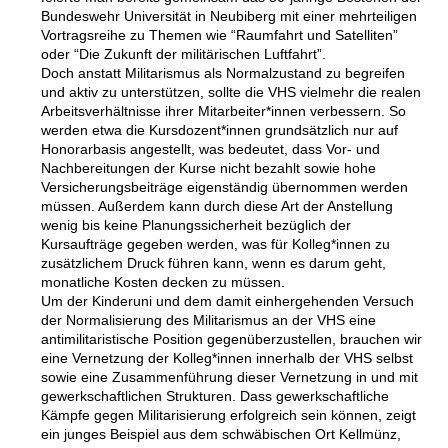
Bundeswehr Universität in Neubiberg mit einer mehrteiligen
Vortragsreihe zu Themen wie “Raumfahrt und Satelliten”
oder “Die Zukunft der militärischen Luftfahrt”.
Doch anstatt Militarismus als Normalzustand zu begreifen
und aktiv zu unterstützen, sollte die VHS vielmehr die realen
Arbeitsverhältnisse ihrer Mitarbeiter*innen verbessern. So
werden etwa die Kursdozent*innen grundsätzlich nur auf
Honorarbasis angestellt, was bedeutet, dass Vor- und
Nachbereitungen der Kurse nicht bezahlt sowie hohe
Versicherungsbeiträge eigenständig übernommen werden
müssen. Außerdem kann durch diese Art der Anstellung
wenig bis keine Planungssicherheit bezüglich der
Kursaufträge gegeben werden, was für Kolleg*innen zu
zusätzlichem Druck führen kann, wenn es darum geht,
monatliche Kosten decken zu müssen.
Um der Kinderuni und dem damit einhergehenden Versuch
der Normalisierung des Militarismus an der VHS eine
antimilitaristische Position gegenüberzustellen, brauchen wir
eine Vernetzung der Kolleg*innen innerhalb der VHS selbst
sowie eine Zusammenführung dieser Vernetzung in und mit
gewerkschaftlichen Strukturen. Dass gewerkschaftliche
Kämpfe gegen Militarisierung erfolgreich sein können, zeigt
ein junges Beispiel aus dem schwäbischen Ort Kellmünz,