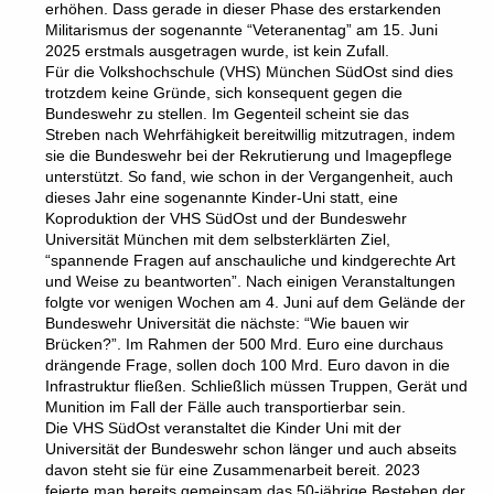
erhöhen. Dass gerade in dieser Phase des erstarkenden
Militarismus der sogenannte “Veteranentag” am 15. Juni
2025 erstmals ausgetragen wurde, ist kein Zufall.
Für die Volkshochschule (VHS) München SüdOst sind dies
trotzdem keine Gründe, sich konsequent gegen die
Bundeswehr zu stellen. Im Gegenteil scheint sie das
Streben nach Wehrfähigkeit bereitwillig mitzutragen, indem
sie die Bundeswehr bei der Rekrutierung und Imagepflege
unterstützt. So fand, wie schon in der Vergangenheit, auch
dieses Jahr eine sogenannte Kinder-Uni statt, eine
Koproduktion der VHS SüdOst und der Bundeswehr
Universität München mit dem selbsterklärten Ziel,
“spannende Fragen auf anschauliche und kindgerechte Art
und Weise zu beantworten”. Nach einigen Veranstaltungen
folgte vor wenigen Wochen am 4. Juni auf dem Gelände der
Bundeswehr Universität die nächste: “Wie bauen wir
Brücken?”. Im Rahmen der 500 Mrd. Euro eine durchaus
drängende Frage, sollen doch 100 Mrd. Euro davon in die
Infrastruktur fließen. Schließlich müssen Truppen, Gerät und
Munition im Fall der Fälle auch transportierbar sein.
Die VHS SüdOst veranstaltet die Kinder Uni mit der
Universität der Bundeswehr schon länger und auch abseits
davon steht sie für eine Zusammenarbeit bereit. 2023
feierte man bereits gemeinsam das 50-jährige Bestehen der