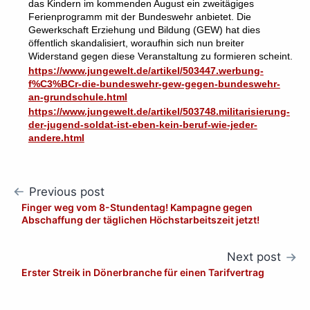
das Kindern im kommenden August ein zweitägiges
Ferienprogramm mit der Bundeswehr anbietet. Die
Gewerkschaft Erziehung und Bildung (GEW) hat dies
öffentlich skandalisiert, woraufhin sich nun breiter
Widerstand gegen diese Veranstaltung zu formieren scheint.
https://www.jungewelt.de/artikel/503447.werbung-
f%C3%BCr-die-bundeswehr-gew-gegen-bundeswehr-
an-grundschule.html
https://www.jungewelt.de/artikel/503748.militarisierung-
der-jugend-soldat-ist-eben-kein-beruf-wie-jeder-
andere.html
Post
Previous post
Finger weg vom 8-Stundentag! Kampagne gegen
navigation
Abschaffung der täglichen Höchstarbeitszeit jetzt!
Next post
Erster Streik in Dönerbranche für einen Tarifvertrag