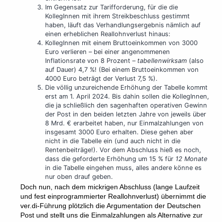
Im Gegensatz zur Tarifforderung, für die die
KollegInnen mit ihrem Streikbeschluss gestimmt
haben, läuft das Verhandlungsergebnis nämlich auf
einen erheblichen Reallohnverlust hinaus:
KollegInnen mit einem Bruttoeinkommen von 3000
Euro verlieren – bei einer angenommenen
Inflationsrate von 8 Prozent –
tabellenwirksam
(also
auf Dauer) 4,7 %! (Bei einem Bruttoeinkommen von
4000 Euro beträgt der Verlust 7,5 %).
Die völlig unzureichende Erhöhung der Tabelle kommt
erst am 1. April 2024. Bis dahin sollen die KollegInnen,
die ja schließlich den sagenhaften operativen Gewinn
der Post in den beiden letzten Jahre von jeweils über
8 Mrd. € erarbeitet haben, nur Einmalzahlungen von
insgesamt 3000 Euro erhalten. Diese gehen aber
nicht in die Tabelle ein (und auch nicht in die
Rentenbeiträge!). Vor dem Abschluss hieß es noch,
dass die geforderte Erhöhung um 15 % für
12 Monate
in die Tabelle eingehen muss, alles andere könne es
nur oben drauf geben.
Doch nun, nach dem mickrigen Abschluss (lange Laufzeit
und fest einprogrammierter Reallohnverlust) übernimmt die
ver.di-Führung plötzlich die Argumentation der Deutschen
Post und stellt uns die Einmalzahlungen als Alternative zur