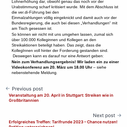
Lohnerhöhung dar, obwohl genau das noch vor der
Urabstimmung scharf kritisiert wurde. Mit dem Abschluss ist
die ver.di-Führung bei den
Einmalzahlungen völlig eingeknickt und damit auch vor der
Bundesregierung, die auch bei diesen „Verhandlungen“ mit
am Tisch gesessen ist.
So können wir nicht mit uns umgehen lassen, zumal sich
über 100.000 Kolleginnen und Kollegen an den
Streikaktionen beteiligt haben. Das zeigt, dass die
KollegInnen voll hinter der Forderung gestanden sind.
Deswegen kann es darauf nur eine Antwort geben:
Nein zum Verhandlungsergebnis!
Wir laden ein zu einer
Videokonferenz am 20. März um 18.00 Uhr
– siehe
nebenstehende Meldung.
Post
Previous post
Veranstaltung am 20. April in Stuttgart: Streiken wie in
navigation
Großbritannien
Next post
Erfolgreiches Treffen: Tarifrunde 2023 – Chance nutzen!
Petition unterzeichnen!