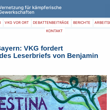
Skip
Vernetzung für kämpferische
to
Gewerkschaften
content
N
VKG VOR ORT
DEBATTENBEITRÄGE
BERICHTE
ARBEIT
KONTAKT
Bayern: VKG fordert
 des Leserbriefs von Benjamin