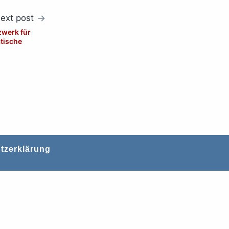
ext post
zwerk für
tische
tzerklärung