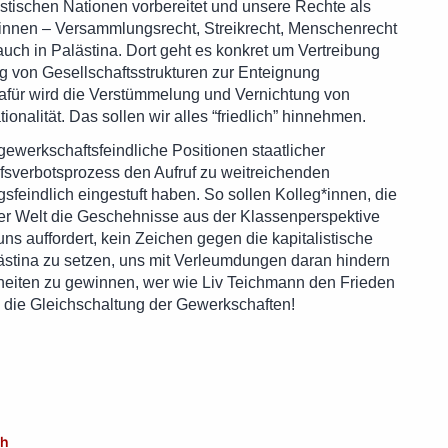
listischen Nationen vorbereitet und unsere Rechte als
innen – Versammlungsrecht, Streikrecht, Menschenrecht
 auch in Palästina. Dort geht es konkret um Vertreibung
g von Gesellschaftsstrukturen zur Enteignung
. Dafür wird die Verstümmelung und Vernichtung von
alität. Das sollen wir alles “friedlich” hinnehmen.
ewerkschaftsfeindliche Positionen staatlicher
ufsverbotsprozess den Aufruf zu weitreichenden
feindlich eingestuft haben. So sollen Kolleg*innen, die
er Welt die Geschehnisse aus der Klassenperspektive
uns auffordert, kein Zeichen gegen die kapitalistische
tina zu setzen, uns mit Verleumdungen daran hindern
heiten zu gewinnen, wer wie Liv Teichmann den Frieden
lich die Gleichschaltung der Gewerkschaften!
eh