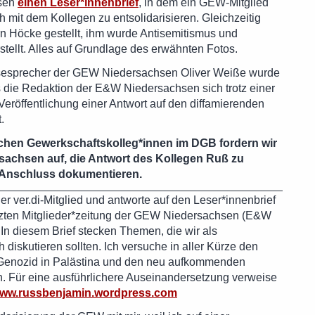
hsen
einen Leser*innenbrief
, in dem ein GEW-Mitglied
h mit dem Kollegen zu entsolidarisieren. Gleichzeitig
rn Höcke gestellt, ihm wurde Antisemitismus und
tellt. Alles auf Grundlage des erwähnten Fotos.
ssesprecher der GEW Niedersachsen Oliver Weiße wurde
s die Redaktion der E&W Niedersachsen sich trotz einer
eröffentlichung einer Antwort auf den diffamierenden
.
chen Gewerkschaftskolleg*innen im DGB fordern wir
sachsen auf, die Antwort des Kollegen Ruß zu
im Anschluss dokumentieren.
er ver.di-Mitglied und antworte auf den Leser*innenbrief
etzten Mitglieder*zeitung der GEW Niedersachsen (E&W
In diesem Brief stecken Themen, die wir als
 diskutieren sollten. Ich versuche in aller Kürze den
nozid in Palästina und den neu aufkommenden
. Für eine ausführlichere Auseinandersetzung verweise
ww.russbenjamin.wordpress.com