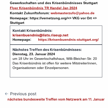
Gewerkschaften und des Krisenbündnisses Stuttgart
Flyer Krisenbündnis TR Handel Jan 2024
Kontakt Zukunftsforum:
webmasterzufo@yahoo.de
Homepage: https://vernetzung.org/=> VKG vor Ort =>
Stuttgart
Kontakt Krisenbündnis:
krisenbuendnis@lists.riseup.net
Homepage:
https://krisenbuendnis-stuttgart.org/
Nächstes Treffen des Krisenbündnisses:
Dienstag, 23. Januar 2024
um 18 Uhr im Gewerkschaftshaus, Willi-Bleicher-Str. 20
Das Krisenbündnis ist offen für weitere MitstreiterInnen,
Organisationen oder Einzelpersonen.
Post
Previous post
nächstes bundesweite Treffen vom Netzwerk am 11. Januar
navigation