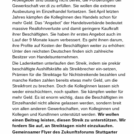
Arbeitgeber sind bislang nicht bereit, die Forderungen der
Gewerkschaft ver.di zu erfüllen. Sie wollen die extreme
Ausbeutung im Einzelhandel fortsetzen. Seit April letzten
Jahres kämpfen die KollegInnen des Handels schon für
mehr Geld. Das “Angebot” der Handelsverbände bedeutet
massive Reallohnverluste und damit geringere Kaufkraft
ihrer Beschäftigten. Sie haben ihr erstes Angebot auch im
Lauf der 9 Monate kaum verbessert. Es geht ihnen darum,
ihre Profite auf Kosten der Beschäftigten weiter zu erhöhen:
Unter den reichsten Deutschen finden sich zahlreiche
Besitzer von Handelsunternehmen.
Die Ladenketten unterlaufen den Streik, indem sie prekär
beschäftigte Aushilfskräfte als Streikbrecher ein-setzen,
Prämien für die Streiktage für Nichtstreikende bezahlen und
manche Ketten zahlen bereits etwas mehr Geld, um die
Streikfront zu brechen. Doch die KollegInnen lassen sich
weder einschüchtern, noch spalten. Sie kämpfen weiter für
mehr Geld. Es ist enorm wichtig, dass die Beschäftigten im
Einzelhandel nicht alleine gelassen werden, sondern breit
von allen anderen Gewerkschaften, von Kolleginnen und
Kollegen und KundInnen unterstützt werden.
Wir wollen
einen Beitrag leisten, diesen Streik zu unterstützen. Wir
fordern Sie auf, an Streiktagen nicht einzukaufen.
Gemeinsamer Flyer des Zukunftsforums Stuttgarter